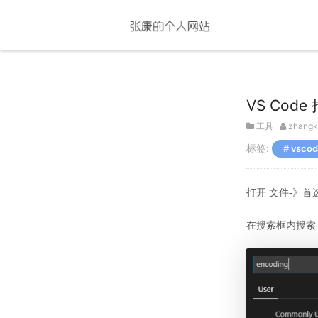
VS Co
工具
zhangk
标签:
vsco
打开 文件-》首
在搜索框内搜索【