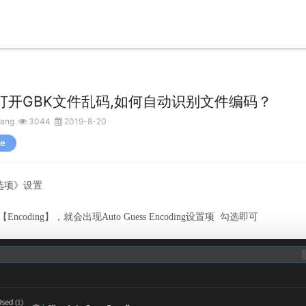
de 打开GBK文件乱码,如何自动识别文件编码？
ang
3044
2019-8-20
de
选项》设置
Encoding】，就会出现
Auto Guess Encoding
设置项
勾选即可