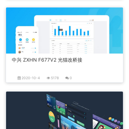
中兴 ZXHN F677V2 光猫改桥接
2020-10-4
5178
0