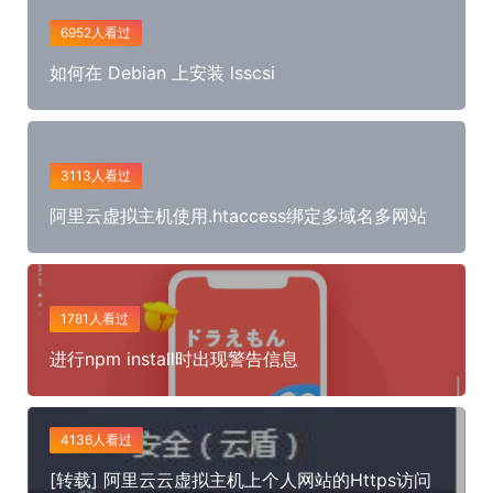
6952人看过
如何在 Debian 上安装 lsscsi
3113人看过
阿里云虚拟主机使用.htaccess绑定多域名多网站
1781人看过
进行npm install时出现警告信息
4136人看过
[转载] 阿里云云虚拟主机上个人网站的Https访问