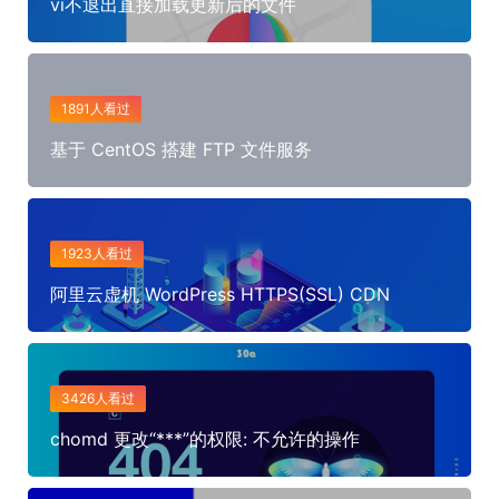
vi不退出直接加载更新后的文件
1891人看过
基于 CentOS 搭建 FTP 文件服务
1923人看过
阿里云虚机 WordPress HTTPS(SSL) CDN
3426人看过
chomd 更改“***”的权限: 不允许的操作