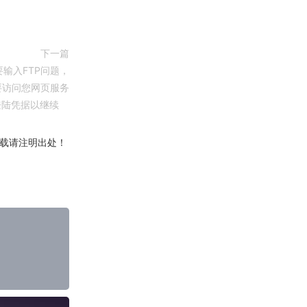
下一篇
要输入FTP问题，
需要访问您网页服务
登陆凭据以继续
载请注明出处！